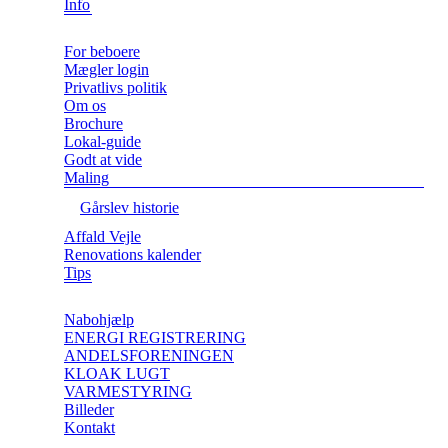
Info
For beboere
Mægler login
Privatlivs politik
Om os
Brochure
Lokal-guide
Godt at vide
Maling
Gårslev historie
Affald Vejle
Renovations kalender
Tips
Nabohjælp
ENERGI REGISTRERING
ANDELSFORENINGEN
KLOAK LUGT
VARMESTYRING
Billeder
Kontakt