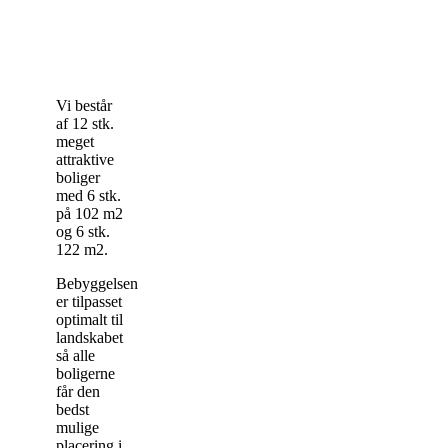
Vi består
af 12 stk.
meget
attraktive
boliger
med 6 stk.
på 102 m2
og 6 stk.
122 m2.
Bebyggelsen
er tilpasset
optimalt til
landskabet
så alle
boligerne
får den
bedst
mulige
placering i