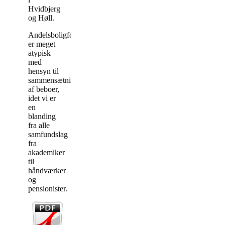
Hvidbjerg
og Høll.
Andelsboligforeningen
er meget
atypisk
med
hensyn til
sammensætningen
af beboer,
idet vi er
en
blanding
fra alle
samfundslag
fra
akademiker
til
håndværker
og
pensionister.