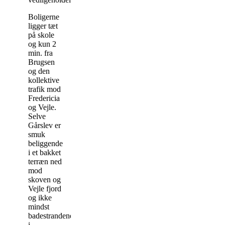
Boligerne
ligger tæt
på skole
og kun 2
min. fra
Brugsen
og den
kollektive
trafik mod
Fredericia
og Vejle.
Selve
Gårslev er
smuk
beliggende
i et bakket
terræn ned
mod
skoven og
Vejle fjord
og ikke
mindst
badestrandene
i