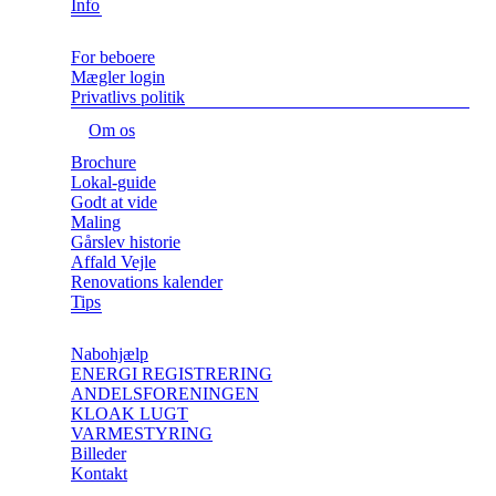
Info
For beboere
Mægler login
Privatlivs politik
Om os
Brochure
Lokal-guide
Godt at vide
Maling
Gårslev historie
Affald Vejle
Renovations kalender
Tips
Nabohjælp
ENERGI REGISTRERING
ANDELSFORENINGEN
KLOAK LUGT
VARMESTYRING
Billeder
Kontakt