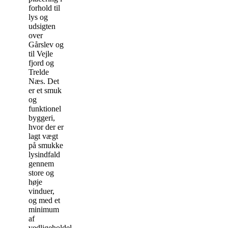
forhold til
lys og
udsigten
over
Gårslev og
til Vejle
fjord og
Trelde
Næs. Det
er et smuk
og
funktionel
byggeri,
hvor der er
lagt vægt
på smukke
lysindfald
gennem
store og
høje
vinduer,
og med et
minimum
af
vedligeholdelse.