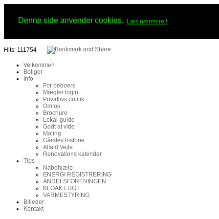
Denne side anvender cookies.
Læs nærmere !
Hits: 111754
Velkommen
Boliger
Info
For beboere
Mægler login
Privatlivs politik
Om os
Brochure
Lokal-guide
Godt at vide
Maling
Gårslev historie
Affald Vejle
Renovations kalender
Tips
Nabohjælp
ENERGI REGISTRERING
ANDELSFORENINGEN
KLOAK LUGT
VARMESTYRING
Billeder
Kontakt